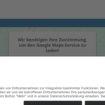
Wir benötigen Ihre Zustimmung,
um den Google Maps-Service zu
laden!
Wir verwenden einen Service eines
Drittanbieters, um Karteninhalte einzubetten.
Dieser Service kann Daten zu Ihren Aktivitäten
sammeln. Bitte lesen Sie die Details durch und
stimmen Sie der Nutzung des Service zu, um
diese Karte anzuzeigen.
Mehr Informationen