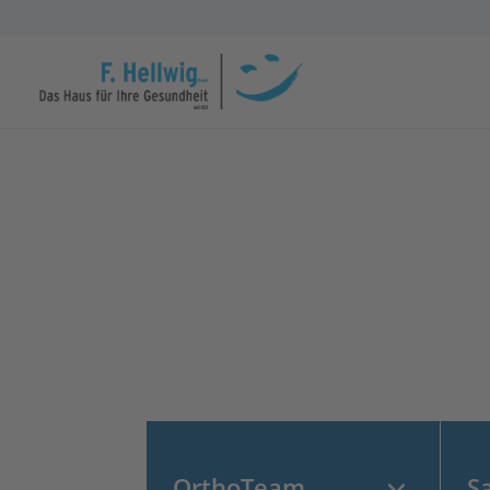
OrthoTeam
S