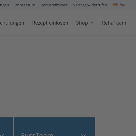
ungen
Impressum
Barrierefreiheit
Vertrag widerrufen
chulungen
Rezept einlösen
Shop
RehaTeam
FussTeam