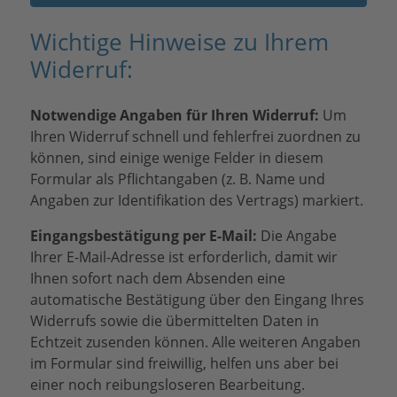
r
i
.
e
Wichtige Hinweise zu Ihrem
s
Widerruf:
e
s
Notwendige Angaben für Ihren Widerruf:
Um
F
Ihren Widerruf schnell und fehlerfrei zuordnen zu
e
können, sind einige wenige Felder in diesem
l
Formular als Pflichtangaben (z. B. Name und
d
Angaben zur Identifikation des Vertrags) markiert.
l
e
Eingangsbestätigung per E-Mail:
Die Angabe
e
Ihrer E-Mail-Adresse ist erforderlich, damit wir
r
Ihnen sofort nach dem Absenden eine
.
automatische Bestätigung über den Eingang Ihres
Widerrufs sowie die übermittelten Daten in
Echtzeit zusenden können. Alle weiteren Angaben
im Formular sind freiwillig, helfen uns aber bei
einer noch reibungsloseren Bearbeitung.