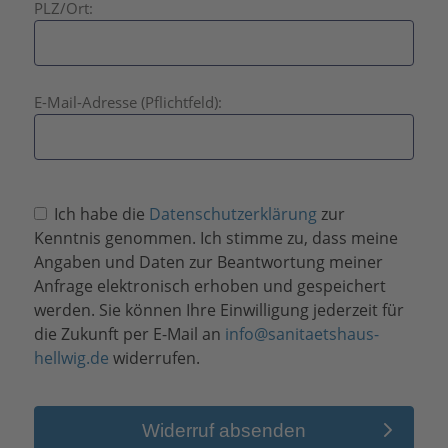
PLZ/Ort:
l
a
s
s
E-Mail-Adresse (Pflichtfeld):
e
d
i
e
B
s
Ich habe die
Datenschutzerklärung
zur
i
e
Kenntnis genommen. Ich stimme zu, dass meine
t
s
Angaben und Daten zur Beantwortung meiner
t
F
Anfrage elektronisch erhoben und gespeichert
e
e
werden. Sie können Ihre Einwilligung jederzeit für
l
l
die Zukunft per E-Mail an
info@sanitaetshaus-
a
d
hellwig.de
widerrufen.
s
l
s
e
e
e
Widerruf absenden
d