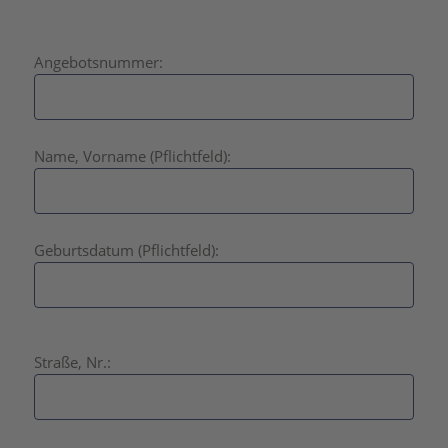
Angebotsnummer:
Name, Vorname (Pflichtfeld):
Geburtsdatum (Pflichtfeld):
B
Straße, Nr.:
i
t
t
e