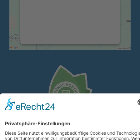
Drittanbieters, um Karteninhalte
einzubetten. Dieser Service kann Daten
zu Ihren Aktivitäten sammeln. Bitte
lesen Sie die Details durch und
stimmen Sie der Nutzung des Service
zu, um diese Karte anzuzeigen.
Mehr Informationen
Akzeptieren
powered by
Usercentrics Consent
Management Platform
&
eRecht24